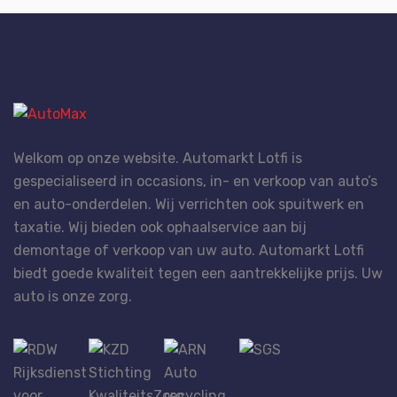
Welkom op onze website. Automarkt Lotfi is
gespecialiseerd in occasions, in- en verkoop van auto’s
en auto-onderdelen. Wij verrichten ook spuitwerk en
taxatie. Wij bieden ook ophaalservice aan bij
demontage of verkoop van uw auto. Automarkt Lotfi
biedt goede kwaliteit tegen een aantrekkelijke prijs. Uw
auto is onze zorg.