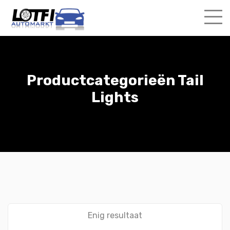
Skip
to
content
Productcategorieën Tail
Lights
Enig resultaat